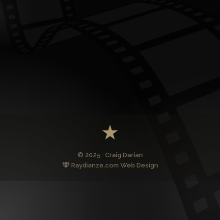
© 2025 · Craig Darian
Raydianze.com Web Design