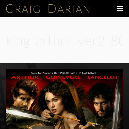
king_arthur_ver2_8